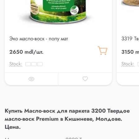
Эко масло-воск - полу мат
3319 Т
2650 mdl/шт.
3150 m
Stock:
Stock:
Купить Масло-воск для паркета 3200 Твердое
масло-воск Premium в Кишиневе, Молдове.
Цена.