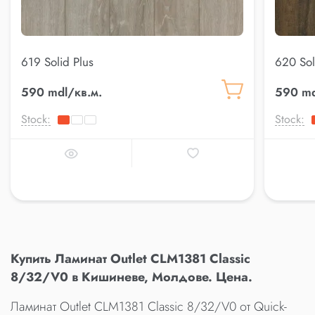
619 Solid Plus
620 Sol
590 mdl/кв.м.
590 md
Stock:
Stock:
Купить Ламинат Outlet CLM1381 Classic
8/32/V0 в Кишиневе, Молдове. Цена.
Ламинат Outlet CLM1381 Classic 8/32/V0 от Quick-