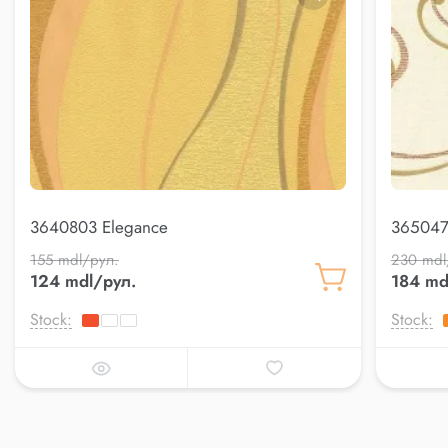
3640803 Elegance
365047
155 mdl/рул.
230 mdl
124 mdl/рул.
184 md
Stock:
Stock: