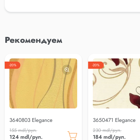
Рекомендуем
-20%
-20%
3640803 Elegance
3650471 Elegance
155 mdl/рул.
230 mdl/рул.
124 mdl/рул.
184 mdl/рул.