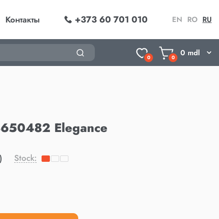
+373 60 701 010
Контакты
EN
RO
RU
0
mdl
0
0
3650482 Elegance
Stock:
)