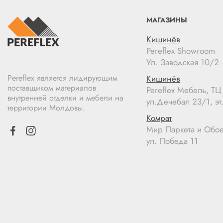
МАГАЗИНЫ
Кишинёв
Pereflex Showroom
Ул. Заводская 10/2
Pereflex является лидирующим
Кишинёв
поставщиком материалов
Pereflex Мебель, Т
внутренней отделки и мебели на
ул.Дечебал 23/1, эт.
территории Молдовы.
Комрат
Мир Паркета и Обо
ул. Победа 11