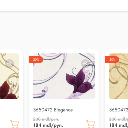
-20%
-20%
3650472 Elegance
3650473
230 mdl/рул.
230 mdl/
184 mdl/рул.
184 mdl