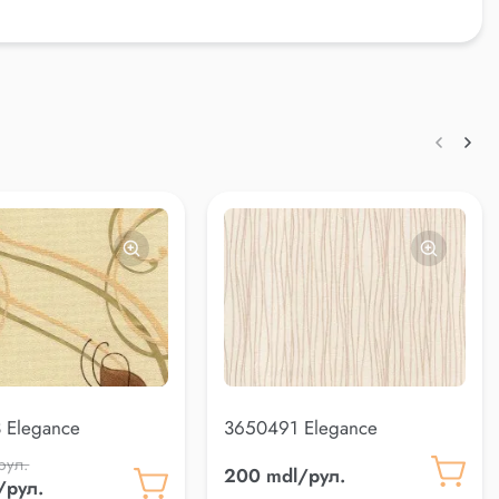
 Elegance
3650491 Elegance
рул.
200 mdl/рул.
/рул.