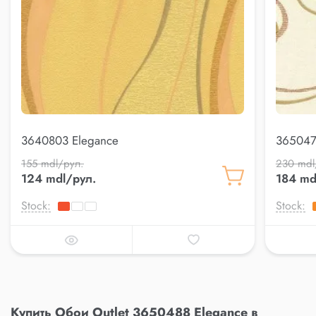
3640803 Elegance
365047
155 mdl/рул.
230 mdl
124 mdl/рул.
184 md
Stock:
Stock:
Купить Обои Outlet 3650488 Elegance в