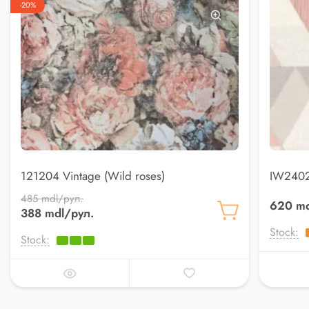
-20%
121204 Vintage (Wild roses)
IW2402 
485 mdl/рул.
620 md
388 mdl/рул.
Stock:
Stock: