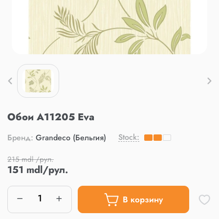
Обои A11205 Eva
Stock:
Бренд:
Grandeco (Бельгия)
215 mdl /рул.
151 mdl/рул.
В корзину