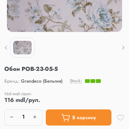
Обои POB-23-05-5
Stock:
Бренд:
Grandeco (Бельгия)
165 mdl /рул.
116 mdl/рул.
В корзину