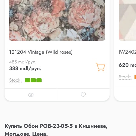
121204 Vintage (Wild roses)
IW2402 
485 mdl/рул.
620 md
388 mdl/рул.
Stock:
Stock:
Купить Обои POB-23-05-5 в Кишиневе,
Молдове. Цена.