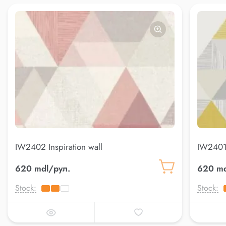
IW2402 Inspiration wall
IW2401 
620 mdl/рул.
620 md
Stock:
Stock: