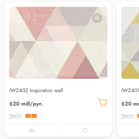
IW2402 Inspiration wall
IW2401 
620 mdl/рул.
620 md
Stock:
Stock: