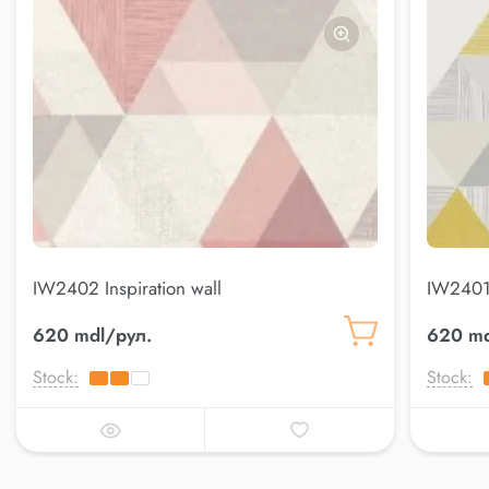
IW2402 Inspiration wall
IW2401 
620 mdl/рул.
620 md
Stock:
Stock: