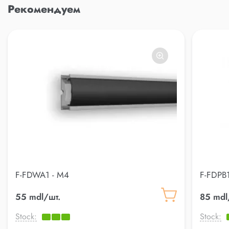
Рекомендуем
F-FDWA1 - M4
F-FDPB1
55 mdl/шт.
85 mdl
Stock:
Stock: