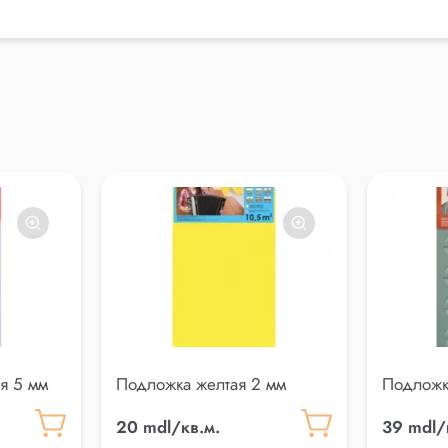
я 5 мм
Подложка желтая 2 мм
Подложк
(теплый 
20 mdl/кв.м.
39 mdl/