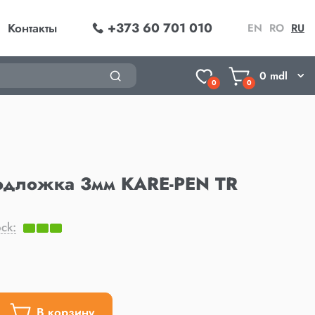
+373 60 701 010
Контакты
EN
RO
RU
0
mdl
0
0
дложка 3мм KARE-PEN TR
ck:
В корзину