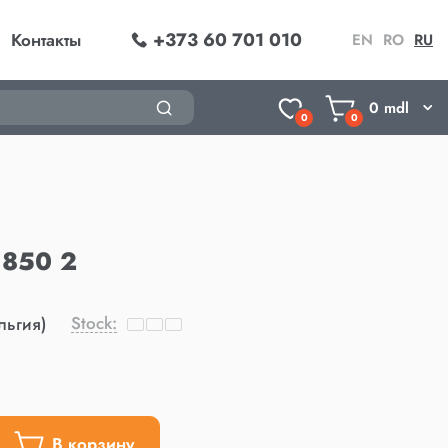
+373 60 701 010
Контакты
EN
RO
RU
0
mdl
0
0
1850 2
Stock:
льгия)
В корзину