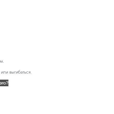
м.
 или выгибаться.
это?