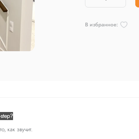
В избранное:
-step?
о, как звучит.