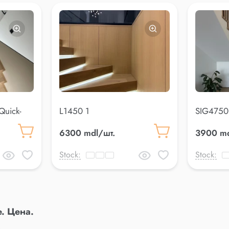
uick-
L1450 1
SIG4750
Step
6300 mdl/шт.
3900 md
Stock:
Stock:
. Цена.