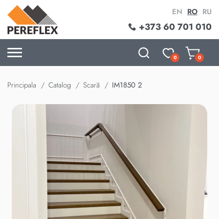
EN
RO
RU
+373 60 701 010
0
0
Principala
Catalog
Scară
IM1850 2