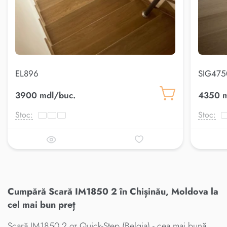
EL896
SIG4750
3900 mdl/buc.
4350 m
Stoc:
Stoc:
Cumpără Scară IM1850 2 în Chișinău, Moldova la
cel mai bun preț
Scară IM1850 2 от Quick-Step (Belgia) - cea mai bună