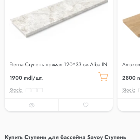
Eterna Ступень прямая 120*33 см Alba IN
Amazon
120*33 
1900 mdl/шт.
2800 m
Stock:
Stock:
Купить Ступени для бассейна Savoy Ступень