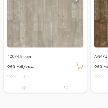
40074 Bloom
AVMPU4
950 mdl/кв.м.
950 md
Stock:
Stock: