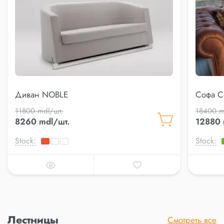
Диван NOBLE
Софа C
11800 mdl/шт.
18400 m
8260 mdl/шт.
12880 
Stock:
Stock:
Лестницы
Смотреть все