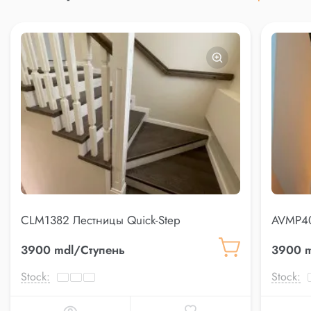
CLM1382 Лестницы Quick-Step
AVMP40
3900 mdl/Ступень
3900 m
Stock:
Stock: