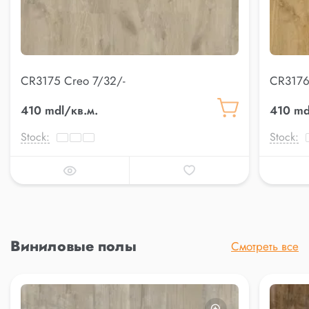
CR3175 Creo 7/32/-
CR3176
410 mdl/кв.м.
410 md
Stock:
Stock:
Виниловые полы
Смотреть все