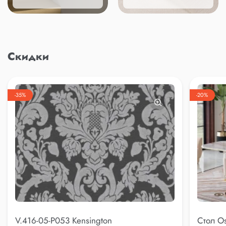
Скидки
-35%
-20%
V.416-05-P053 Kensington
Стол Os