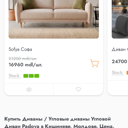
Sofya Софа
Диван 
21200 mdl/шт.
24700 
16960 mdl/шт.
Stock:
Stock:
Купить Диваны / Угловые диваны Угловой
Диван Padova в Кишиневе, Молдове. Цена.