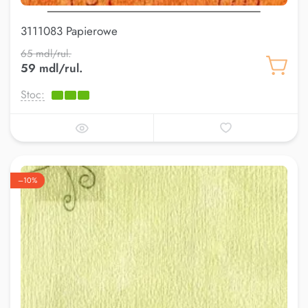
3111083 Papierowe
65 mdl/rul.
59 mdl/rul.
Stoc:
–10%