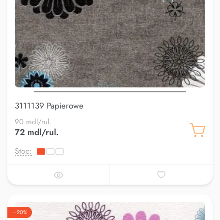
3111139 Papierowe
90 mdl/rul.
72 mdl/rul.
Stoc:
–20%