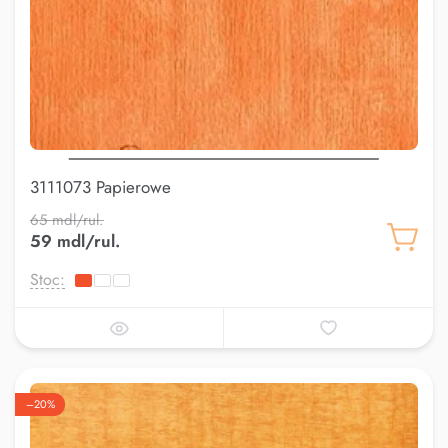
3111073 Papierowe
65 mdl/rul.
59 mdl/rul.
Stoc:
–20%