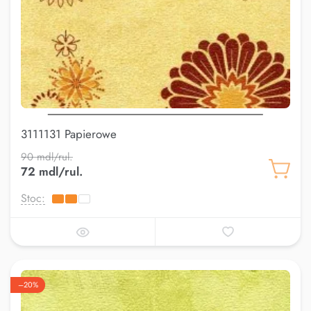
3111131 Papierowe
90 mdl/rul.
72 mdl/rul.
Stoc:
–20%