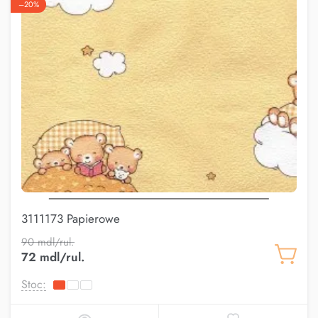
–20%
3111173 Papierowe
90 mdl/rul.
72 mdl/rul.
Stoc: