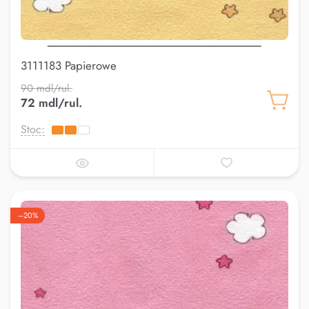
3111183 Papierowe
90 mdl/rul.
72 mdl/rul.
Stoc:
–20%