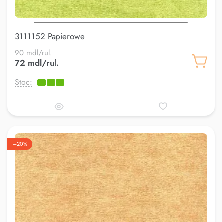
3111152 Papierowe
90 mdl/rul.
72 mdl/rul.
Stoc:
–20%