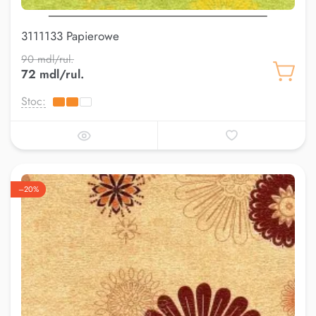
3111133 Papierowe
90 mdl/rul.
72 mdl/rul.
Stoc:
–20%