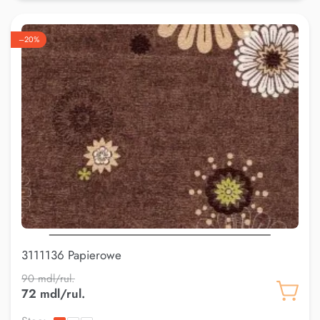
–20%
3111136 Papierowe
90 mdl/rul.
72 mdl/rul.