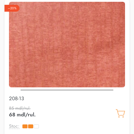
–20%
208-13
85 mdl/rul.
68 mdl/rul.
Stoc: