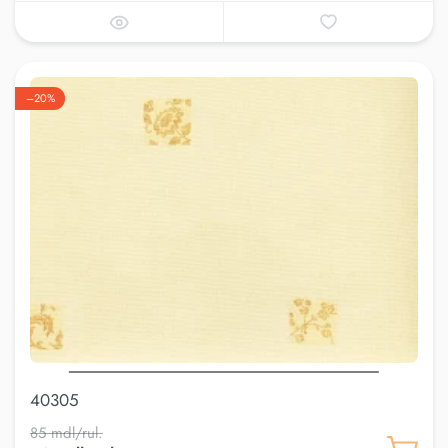
–20%
40305
85 mdl/rul.