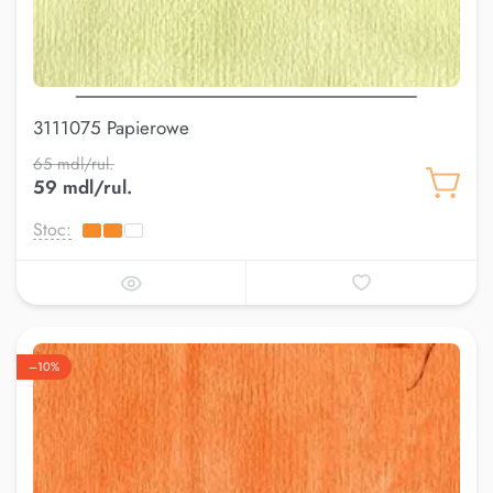
3111075 Papierowe
65 mdl/rul.
59 mdl/rul.
Stoc:
–10%