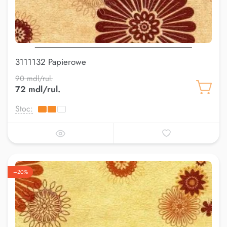
3111132 Papierowe
90 mdl/rul.
72 mdl/rul.
Stoc:
–20%