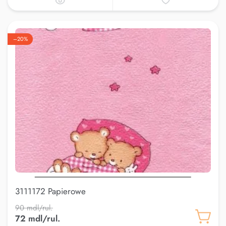
–20%
3111172 Papierowe
90 mdl/rul.
72 mdl/rul.