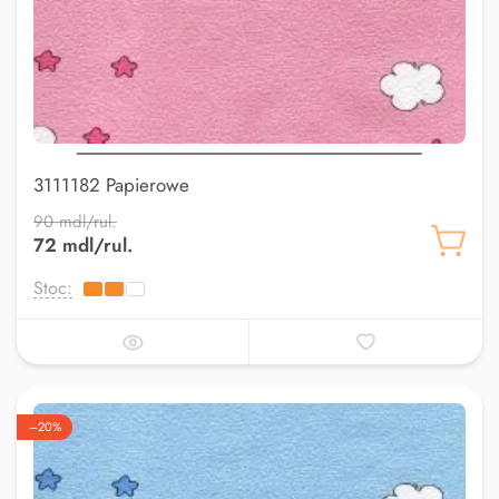
3111182 Papierowe
90 mdl/rul.
72 mdl/rul.
Stoc:
–20%