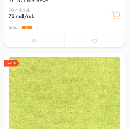
3111171 Papierowe
90 mdl/rul.
72 mdl/rul.
Stoc:
–20%