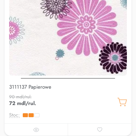
3111137 Papierowe
90 mdl/rul.
72 mdl/rul.
Stoc: