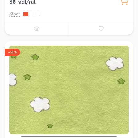
68 mdl/rul.
Stoc:
–20%