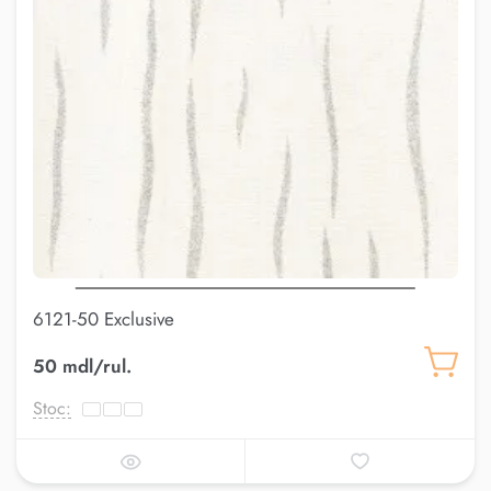
6121-50 Exclusive
50 mdl/rul.
Stoc: