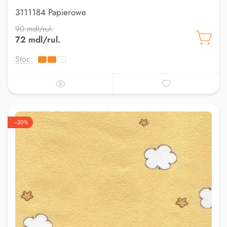
3111184 Papierowe
90 mdl/rul.
72 mdl/rul.
Stoc:
–20%