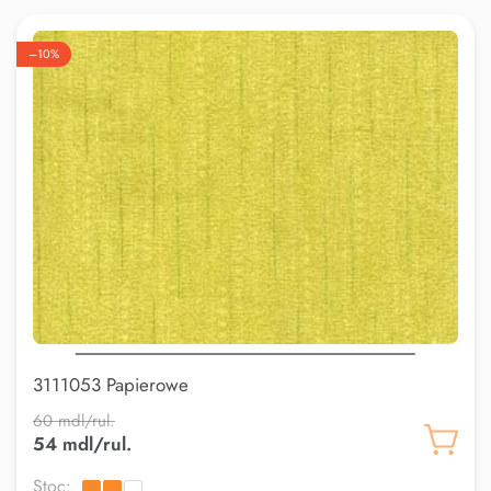
–10%
3111053 Papierowe
60 mdl/rul.
54 mdl/rul.
Stoc: