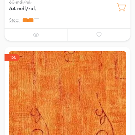
60 mdl/rul.
54 mdl/rul.
Stoc:
–10%