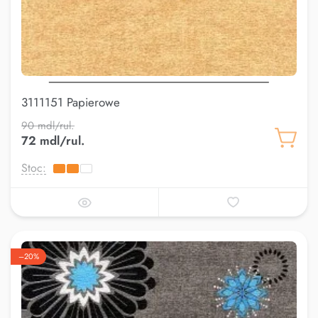
3111151 Papierowe
90 mdl/rul.
72 mdl/rul.
Stoc:
–20%