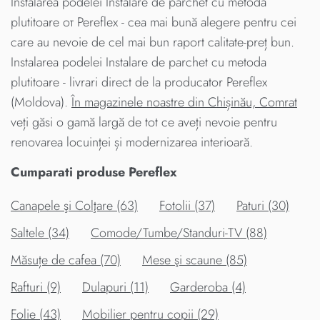
Instalarea podelei Instalare de parchet cu metoda
plutitoare от Pereflex - cea mai bună alegere pentru cei
care au nevoie de cel mai bun raport calitate-preț bun.
Instalarea podelei Instalare de parchet cu metoda
plutitoare - livrari direct de la producator Pereflex
(Moldova).
În magazinele noastre din Chișinău, Comrat
veți găsi o gamă largă de tot ce aveți nevoie pentru
renovarea locuinței și modernizarea interioară.
Cumparati produse Pereflex
Canapele şi Colţare (63)
Fotolii (37)
Paturi (30)
Saltele (34)
Comode/Tumbe/Standuri-TV (88)
Măsuțe de cafea (70)
Mese şi scaune (85)
Rafturi (9)
Dulapuri (11)
Garderoba (4)
Folie (43)
Mobilier pentru copii (29)