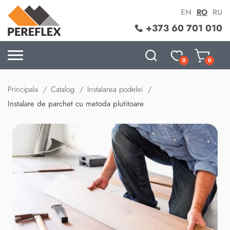
EN
RO
RU
+373 60 701 010
0
0
Principala
Catalog
Instalarea podelei
Instalare de parchet cu metoda plutitoare