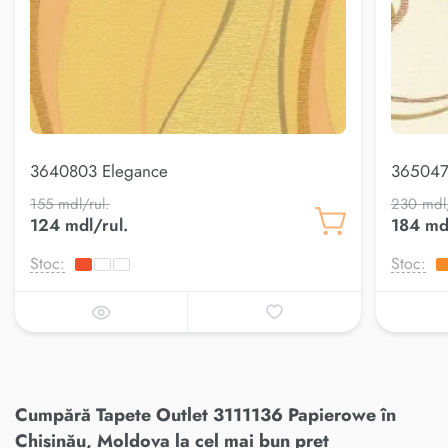
3640803 Elegance
365047
155 mdl/rul.
230 mdl/
124 mdl/rul.
184 mdl
Stoc:
Stoc:
Cumpără Tapete Outlet 3111136 Papierowe în
Chișinău, Moldova la cel mai bun preț