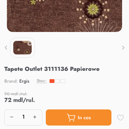
Tapete Outlet 3111136 Papierowe
Stoc:
Brand:
Ergis
90 mdl /rul.
72 mdl/rul.
In cos