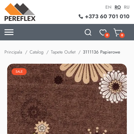
EN
RO
RU
+373 60 701 010
0
0
Principala
Catalog
Tapete Outlet
3111136 Papierowe
SALE