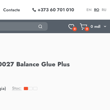
+373 60 701 010
Contacte
EN
RO
RU
0
mdl
0
0
40027 Balance Glue Plus
Stoc:
gia)