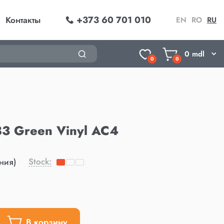
+373 60 701 010
Контакты
EN
RO
RU
0
mdl
0
0
3 Green Vinyl AC4
Stock:
ния)
В корзину