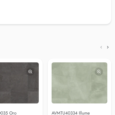
035 Oro
AVMTU40334 Illume