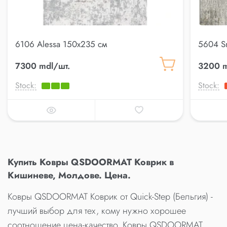
6106 Alessa 150x235 см
5604 S
7300 mdl/шт.
3200 m
Stock:
Stock:
Купить Ковры QSDOORMAT Коврик в
Кишиневе, Молдове. Цена.
Ковры QSDOORMAT Коврик от Quick-Step (Бельгия) -
лучший выбор для тех, кому нужно хорошее
соотношение цена-качество. Ковры QSDOORMAT