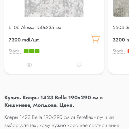
6106 Alessa 150x235 см
5604 S
7300 mdl/шт.
3200 m
Stock:
Stock:
Купить Ковры 1423 Bella 190x290 см в
Кишиневе, Молдове. Цена.
Ковры 1423 Bella 190x290 см от Pereflex - лучший
выбор для тех, кому нужно хорошее соотношение