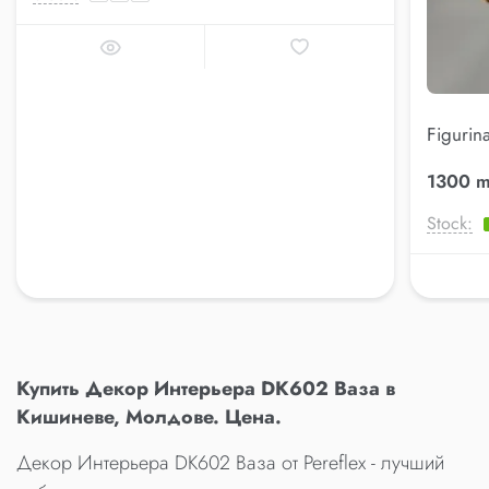
Figurin
(AK.KK
1300 m
Stock:
Купить Декор Интерьера DK602 Ваза в
Кишиневе, Молдове. Цена.
Декор Интерьера DK602 Ваза от Pereflex - лучший