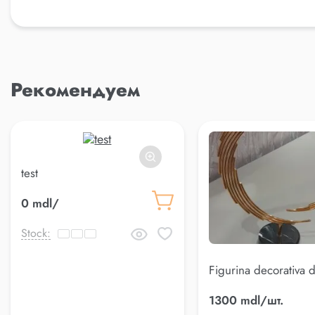
Рекомендуем
test
0 mdl/
Stock:
Figurina decorativa d
marmura 25cm
1300 mdl/шт.
(AK.KKD0013)