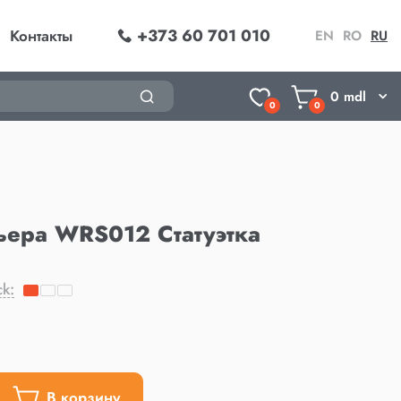
+373 60 701 010
Контакты
EN
RO
RU
0
mdl
0
0
ьера WRS012 Статуэтка
ck:
В корзину