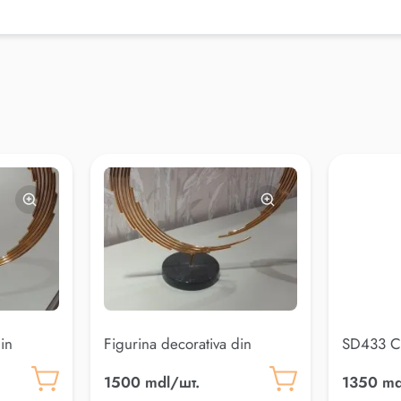
in
Figurina decorativa din
SD433 Ст
marmura 30cm
1500 mdl/шт.
1350 md
(AK.KKD0014)