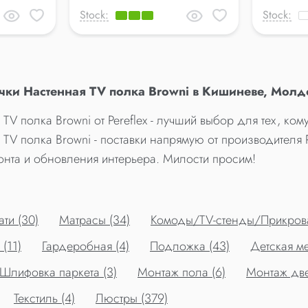
Stock:
Stock:
ки Настенная TV полка Browni в Кишиневе, Молдо
V полка Browni от Pereflex - лучший выбор для тех, ко
V полка Browni - поставки напрямую от производителя P
нта и обновления интерьера. Милости просим!
ти (30)
Матрасы (34)
Комоды/TV-стенды/Прикрова
(11)
Гардеробная (4)
Подложка (43)
Детская ме
Шлифовка паркета (3)
Монтаж пола (6)
Монтаж две
Текстиль (4)
Люстры (379)