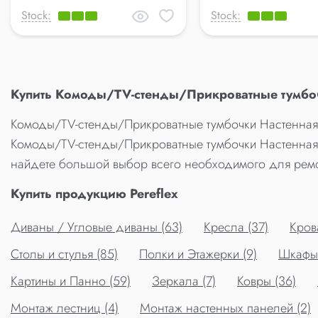
Stock:
Stock:
Купить Комоды/TV-стенды/Прикроватные тумбоч
Комоды/TV-стенды/Прикроватные тумбочки Настенная T
Комоды/TV-стенды/Прикроватные тумбочки Настенная T
найдете большой выбор всего необходимого для ремо
Купить продукцию Pereflex
Диваны / Угловые диваны (63)
Кресла (37)
Крова
Столы и стулья (85)
Полки и Этажерки (9)
Шкафы 
Картины и Панно (59)
Зеркала (7)
Ковры (36)
Монтаж лестниц (4)
Монтаж настенных панелей (2)