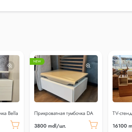
NEW
ка Bella
Прикроватная тумбочка DA
TV-стенд
VINCI
3800 mdl/шт.
16100 m