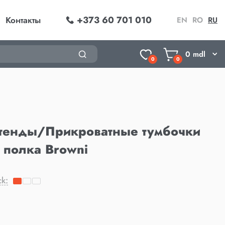
+373 60 701 010
Контакты
EN
RO
RU
0
mdl
0
0
тенды/Прикроватные тумбочки
 полка Browni
ck: