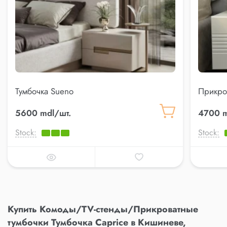
Тумбочка Sueno
Прикров
5600 mdl/шт.
4700 m
Stock:
Stock:
Купить Комоды/TV-стенды/Прикроватные
тумбочки Тумбочка Caprice в Кишиневе,