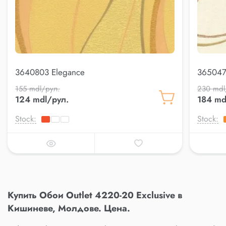
3640803 Elegance
365047
155 mdl/рул.
230 mdl
124 mdl/рул.
184 md
Stock:
Stock:
Купить Обои Outlet 4220-20 Exclusive в
Кишиневе, Молдове. Цена.