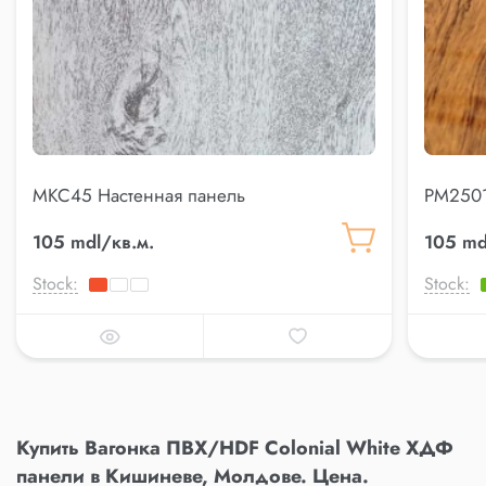
MKC45 Настенная панель
PM2501
105 mdl/кв.м.
105 md
Stock:
Stock:
Купить Вагонка ПВХ/HDF Colonial White ХДФ
панели в Кишиневе, Молдове. Цена.