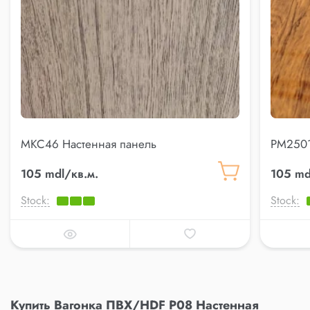
MKC46 Настенная панель
PM2501
105 mdl/кв.м.
105 md
Stock:
Stock:
Купить Вагонка ПВХ/HDF P08 Настенная