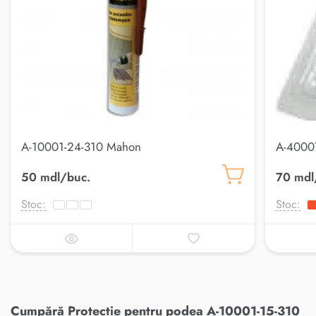
A-10001-24-310 Mahon
A-4000
50 mdl/buc.
70 mdl
Stoc:
Stoc:
Cumpără Protecție pentru podea A-10001-15-310