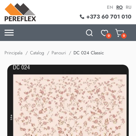
EN
RO
RU
+373 60 701 010
0
0
Principala
Catalog
Panouri
DC 024 Classic