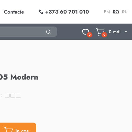
+373 60 701 010
Contacte
EN
RO
RU
0
mdl
0
0
05 Modern
:
In cos