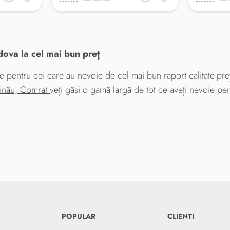
va la cel mai bun preț
entru cei care au nevoie de cel mai bun raport calitate-preț
șinău, Comrat
veți găsi o gamă largă de tot ce aveți nevoie pe
POPULAR
CLIENTI