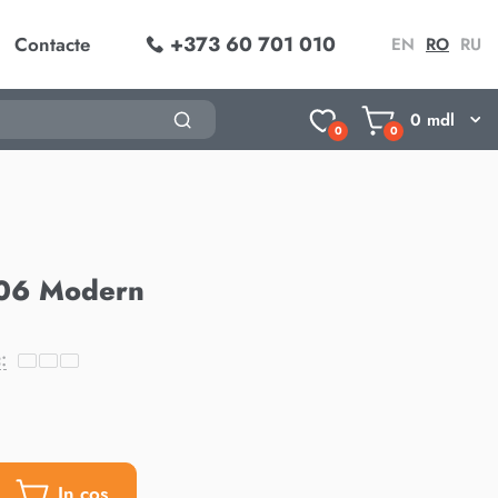
+373 60 701 010
Contacte
EN
RO
RU
0
mdl
0
0
06 Modern
:
In cos