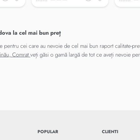
va la cel mai bun preț
entru cei care au nevoie de cel mai bun raport calitate-preț
șinău, Comrat
veți găsi o gamă largă de tot ce aveți nevoie pe
POPULAR
CLIENTI