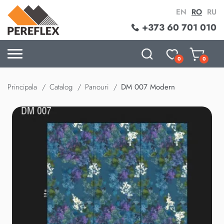
EN
RO
RU
+373 60 701 010
0
0
Principala
Catalog
Panouri
DM 007 Modern