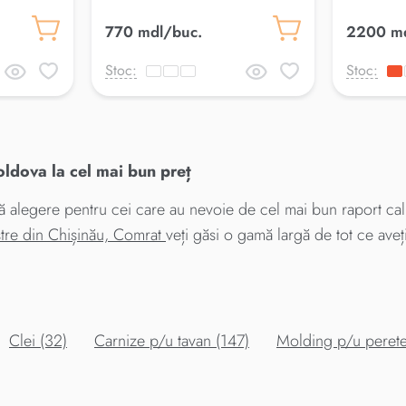
770 mdl/buc.
2200 md
Stoc:
Stoc:
dova la cel mai bun preț
egere pentru cei care au nevoie de cel mai bun raport calita
tre din Chișinău, Comrat
veți găsi o gamă largă de tot ce ave
Clei (32)
Carnize p/u tavan (147)
Molding p/u perete