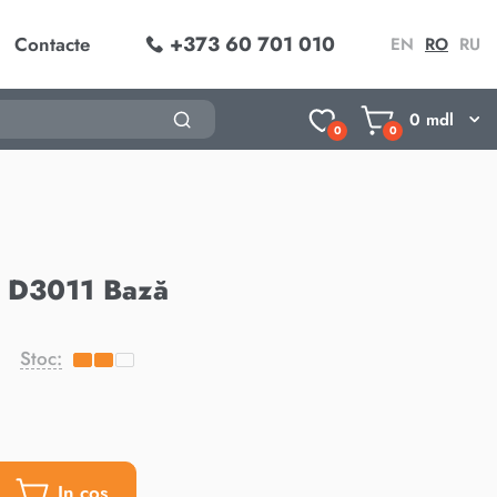
+373 60 701 010
Contacte
EN
RO
RU
0
mdl
0
0
e D3011 Bază
Stoc:
In cos