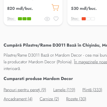
820 mdl/buc.
530 mdl/buc.
Stoc:
Stoc:
Cumpără Pilastre/Rame D3011 Bază în Chișinău, Mol
Pilastre/Rame D3011 Bază от Mardom Decor - cea mai bună al
la producator Mardom Decor (Polonia).
În magazinele noas
interioară.
Cumparati produse Mardom Decor
Panouri pentru pereți (9)
Lamele (119)
Plintă (333)
Ancadrament (4)
Carnize (2)
Rozete (30)