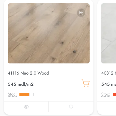
41116 Neo 2.0 Wood
40812 
545 mdl/m2
545 m
Stoc:
Stoc: