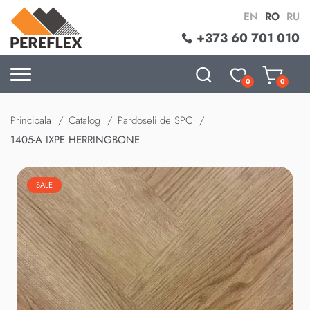
EN
RO
RU
+373 60 701 010
0
0
Principala
Catalog
Pardoseli de SPC
1405-A IXPE HERRINGBONE
SALE