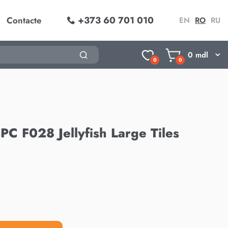
+373 60 701 010
Contacte
EN
RO
RU
0
mdl
0
0
PC F028 Jellyfish Large Tiles