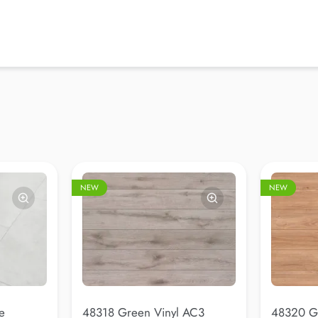
NEW
NEW
e
48318 Green Vinyl AC3
48320 G