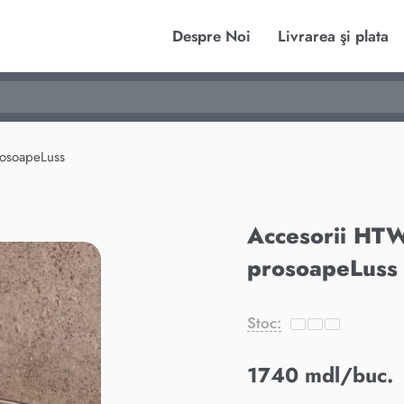
Despre Noi
Livrarea şi plata
soapeLuss
Accesorii H
prosoapeLuss
Stoc:
1740 mdl/buc.