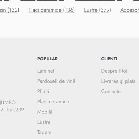
zin (132)
Placi ceramice (136)
Lustre (379)
Accesori
POPULAR
CLIENTI
Laminat
Despre Noi
Pardoseli de vinil
Livrarea şi plata
Plintă
Contacte
Placi ceramice
C JUMBO
.2, but.239
Mobilă
Lustre
Tapete