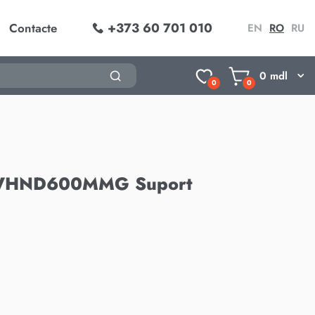
+373 60 701 010
Contacte
EN
RO
RU
0
mdl
0
0
TWHND600MMG Suport