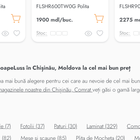
ta
FLSHR600TW0G Polita
FLSHR90
baieLuss
baieLuss
1900 mdl/buc.
2275 md
Stoc:
Stoc:
Luss în Chișinău, Moldova la cel mai bun preț
ai bună alegere pentru cei care au nevoie de cel mai bu
magazinele noastre din Chișinău, Comrat
veți găsi o gamă larg
e (7)
Fotolii (37)
Paturi (30)
Laminat (329)
Como
l (82)
Mese şi scaune (85)
Plita de Mocheta (20)
Mo