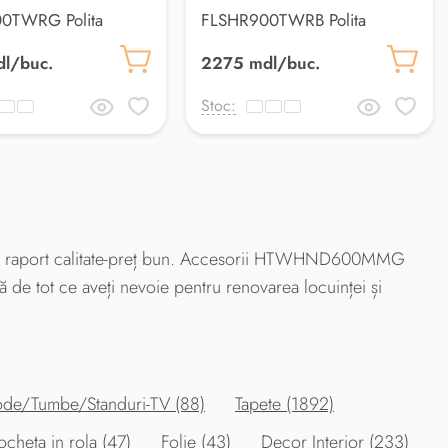
0TWRG Polita
FLSHR900TWRB Polita
baieLuss
l/buc.
2275 mdl/buc.
Stoc:
n raport calitate-preț bun. Accesorii HTWHND600MMG
ă de tot ce aveți nevoie pentru renovarea locuinței și
de/Tumbe/Standuri-TV (88)
Tapete (1892)
cheta in rola (47)
Folie (43)
Decor Interior (233)