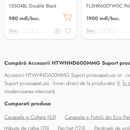
15504BL Double Black
FLSHR600TW0C Poli
300*103*80 mm
baieLuss
980 mdl/buc.
1900 mdl/buc.
Stoc:
Stoc:
Cumpără Accesorii HTWHND600MMG Suport prosoape
Accesorii HTWHND600MMG Suport prosoapeLuss от - cea m
Suport prosoapeLuss - livrari direct de la producator ().
În 
modernizarea interioară.
Cumparati produse
Canapele şi Colţare (63)
Canapele şi Fotolii din Eco Piel
Măsuțe de cafea (70)
Parchet (123)
Pardoseli de vini