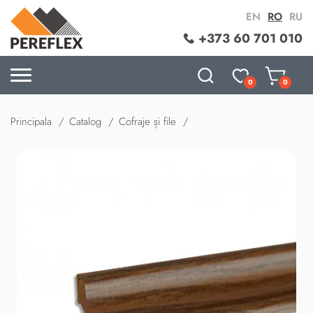
EN
RO
RU
+373 60 701 010
0
0
Principala
Catalog
Cofraje și file