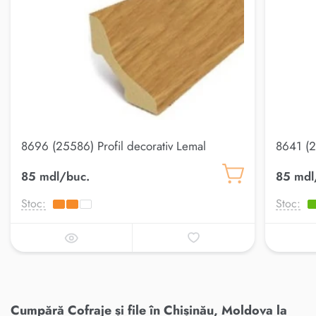
8696 (25586) Profil decorativ Lemal
8641 (2
20*20
85 mdl/buc.
85 mdl
Stoc:
Stoc:
Cumpără Cofraje și file în Chișinău, Moldova la