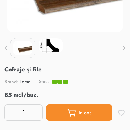
Cofraje și file
Stoc:
Brand:
Lemal
85 mdl/buc.
In cos