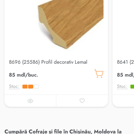
8696 (25586) Profil decorativ Lemal
8641 (2
20*20
85 mdl/buc.
85 mdl
Stoc:
Stoc:
Cumpără Cofraje și file în Chișinău, Moldova la