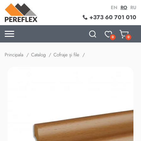
EN
RO
RU
+373 60 701 010
0
0
Principala
Catalog
Cofraje și file