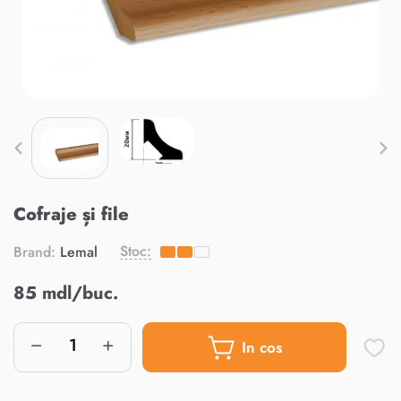
Cofraje și file
Stoc:
Brand:
Lemal
85 mdl/buc.
In cos