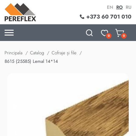
EN
RO
RU
+373 60 701 010
0
0
Principala
Catalog
Cofraje și file
8615 (25585) Lemal 14*14