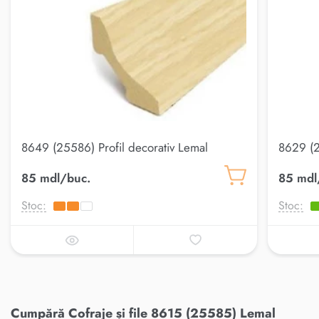
8649 (25586) Profil decorativ Lemal
8629 (2
20*20
20*20
85 mdl/buc.
85 mdl
Stoc:
Stoc:
Cumpără Cofraje și file 8615 (25585) Lemal