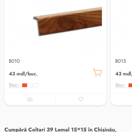
B010
B015
43 mdl/buc.
43 mdl
Stoc:
Stoc:
Cumpără Colțari 39 Lemal 15*15 în Chișinău,