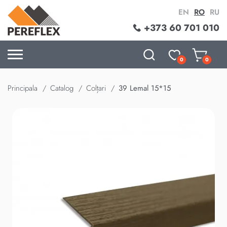
EN
RO
RU
+373 60 701 010
0
0
Principala
Catalog
Colțari
39 Lemal 15*15