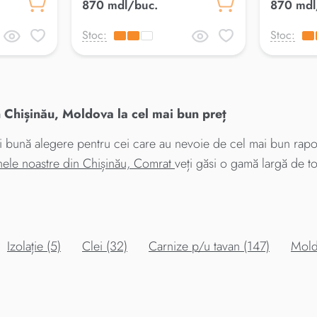
870 mdl/buc.
870 mdl
Stoc:
Stoc:
Chișinău, Moldova la cel mai bun preț
 bună alegere pentru cei care au nevoie de cel mai bun rapor
nele noastre din Chișinău, Comrat
veți găsi o gamă largă de to
Izolație (5)
Clei (32)
Carnize p/u tavan (147)
Mold