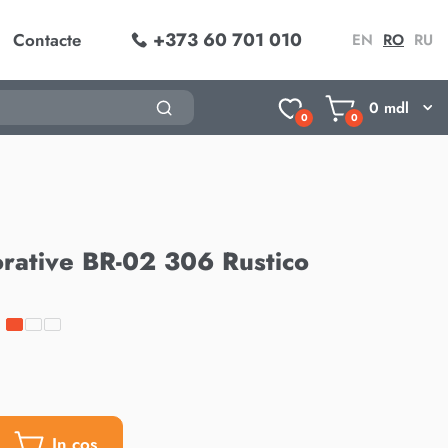
+373 60 701 010
Contacte
EN
RO
RU
0
mdl
0
0
rative BR-02 306 Rustico
In cos