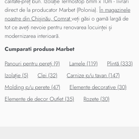
calitate-preț bun. Izolație Termostop 6mm x 10m - livrari
direct de la producator Marbet (Polonia).
În magazinele
noastre din Chișinău, Comrat
veți găsi o gamă largă de
tot ce aveți nevoie pentru renovarea locuinței și
modernizarea interioară.
Cumparati produse Marbet
Panouri pentru pereți (9)
Lamele (119)
Plintă (333)
Izolație (5)
Clei (32)
Carnize p/u tavan (147)
Molding p/u perete (47)
Elemente decorative (30)
Elemente de decor Outlet (35)
Rozete (30)