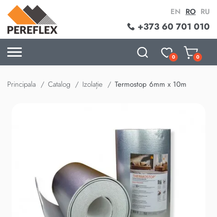
EN
RO
RU
+373 60 701 010
0
0
Principala
Catalog
Izolație
Termostop 6mm x 10m