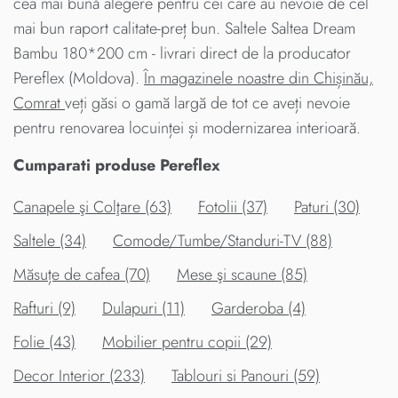
cea mai bună alegere pentru cei care au nevoie de cel
mai bun raport calitate-preț bun. Saltele Saltea Dream
Bambu 180*200 cm - livrari direct de la producator
Pereflex (Moldova).
În magazinele noastre din Chișinău,
Comrat
veți găsi o gamă largă de tot ce aveți nevoie
pentru renovarea locuinței și modernizarea interioară.
Cumparati produse Pereflex
Canapele şi Colţare (63)
Fotolii (37)
Paturi (30)
Saltele (34)
Comode/Tumbe/Standuri-TV (88)
Măsuțe de cafea (70)
Mese şi scaune (85)
Rafturi (9)
Dulapuri (11)
Garderoba (4)
Folie (43)
Mobilier pentru copii (29)
Decor Interior (233)
Tablouri si Panouri (59)