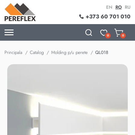
EN
RO
RU
+373 60 701 010
0
0
Principala
Catalog
Molding p/u perete
QL018