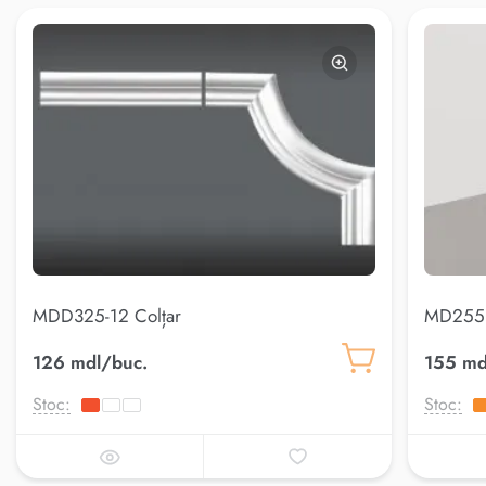
MDD325-12 Colțar
MD255 
126 mdl/buc.
155 md
Stoc:
Stoc: