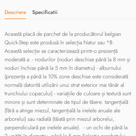
Descriere
Specificatii
Această placă de parchet de la producătorul belgian
Quick-Step este produsă în selecția Natur sau *B.
Această selecție se caracterizează printr-o prezență
moderată a: - nodurilor (noduri deschise până la 8 mm și
noduri închise până la 5 mm în diametru) - alburnului
(prezența a până la 10% zone deschise este considerată
normală datorită utilizării unui strat exterior mai tânăr al
trunchiului copacului) - variațiile de culoare și textură sunt
minore și sunt determinate de tipul de tăiere: tangențială
(fără a atinge miezul, tangențială la inelele anuale ale
arborelui) sau radială (tăiată prin miezul arborelui,
perpendiculară pe inelele anuale). - un ochi de până la
2 unități în diametru, până la 5 mm Selecția parchetului