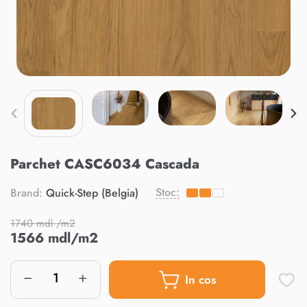
Parchet CASC6034 Cascada
Stoc:
Brand:
Quick-Step (Belgia)
1740 mdl /m2
1566 mdl/m2
In cos