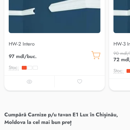
HW-2 Intero
HW-3 In
90 mdl/
97 mdl/buc.
72 mdl
Stoc:
Stoc:
Cumpără Carnize p/u tavan E1 Lux în Chișinău,
Moldova la cel mai bun preț