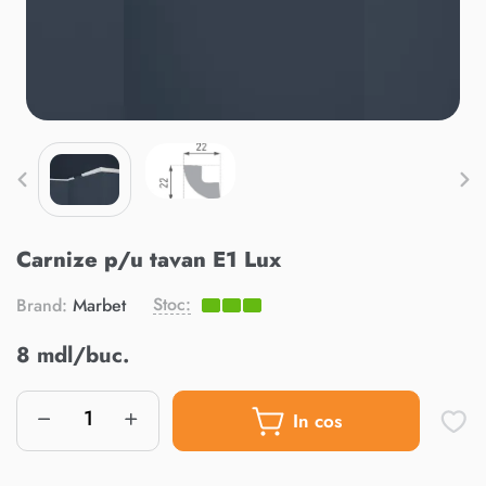
Carnize p/u tavan E1 Lux
Stoc:
Brand:
Marbet
8 mdl/buc.
In cos