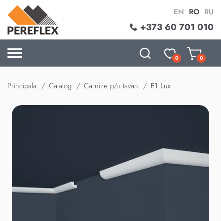
EN
RO
RU
+373 60 701 010
0
0
Principala
Catalog
Carnize p/u tavan
E1 Lux